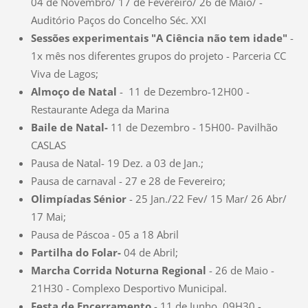
04 de Novembro/ 17 de Fevereiro/ 26 de Maio/ -
Auditório Paços do Concelho Séc. XXI
Sessões experimentais "A Ciência não tem idade"
-
1x mês nos diferentes grupos do projeto - Parceria CC
Viva de Lagos;
Almoço de Natal
- 11 de Dezembro-12H00 -
Restaurante Adega da Marina
Baile de Natal-
11 de Dezembro - 15H00- Pavilhão
CASLAS
Pausa de Natal- 19 Dez. a 03 de Jan.;
Pausa de carnaval - 27 e 28 de Fevereiro;
Olimpíadas Sénior
- 25 Jan./22 Fev/ 15 Mar/ 26 Abr/
17 Mai;
Pausa de Páscoa - 05 a 18 Abril
Partilha do Folar-
04 de Abril;
Marcha Corrida Noturna Regional
- 26 de Maio -
21H30 - Complexo Desportivo Municipal.
Festa de Encerramento
- 11 de Junho, 09H30 -