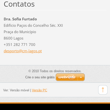
Contatos
Dra. Sofia Furtado
Edifício Paços do Concelho Séc. XXI
Praça do Município
8600 Lagos
+351 282 771 700
desporto
@cm-lago
s.pt
© 2010 Todos os direitos reservados.
Crie o seu site grátis
Ver:
Versão móvel
|
Versão PC