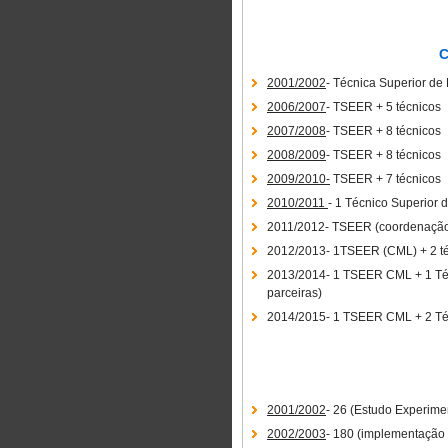
C
2001/2002
- Técnica Superior d
2006/2007
- TSEER + 5 técnicos
2007/2008
- TSEER + 8 técnicos
2008/2009
- TSEER + 8 técnicos
2009/2010-
TSEER + 7 técnicos
2010/2011
- 1 Técnico Superior 
2011/2012- TSEER (coordenação)
2012/2013- 1TSEER (CML) + 2 téc
2013/2014- 1 TSEER CML + 1 Téc
parceiras)
2014/2015- 1 TSEER CML + 2 Téc.
2001/2002
- 26 (Estudo Experime
2002/2003
- 180 (implementação 