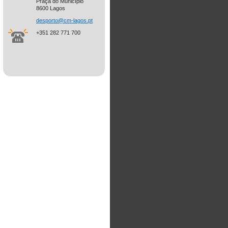
Praça do Município
8600 Lagos
desporto
@cm-lago
s.pt
+351 282 771 700