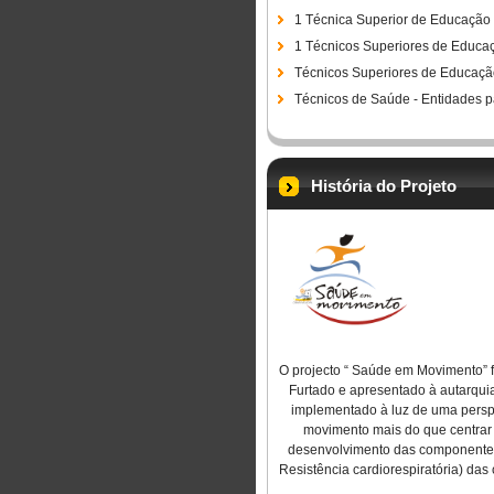
1 Técnica Superior de Educação 
1 Técnicos Superiores de Educaç
Técnicos Superiores de Educação 
Técnicos de Saúde - Entidades pa
História do Projeto
O projecto “ Saúde em Movimento” f
Furtado e apresentado à autarqui
implementado à luz de uma persp
movimento mais do que centrar 
desenvolvimento das componentes d
Resistência cardiorespiratória) das